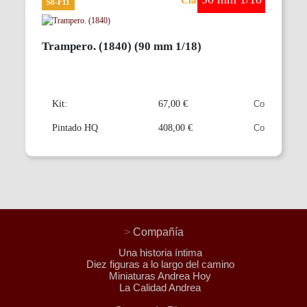
S8-F11
Trampero. (1840) (90 mm 1/18)
Kit:
67,00 €
Pintado HQ
408,00 €
>
Compañía
Una historia íntima
Diez figuras a lo largo del camino
Miniaturas Andrea Hoy
La Calidad Andrea