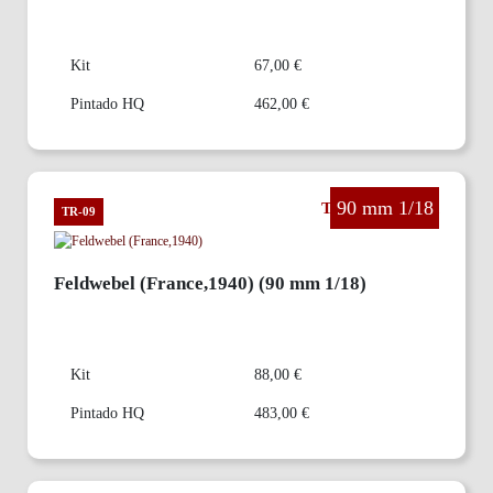
Kit
67,00 €
Pintado HQ
462,00 €
90 mm 1/18
The Third Reich
TR-09
Feldwebel (France,1940) (90 mm 1/18)
Kit
88,00 €
Pintado HQ
483,00 €