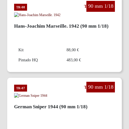
90 mm 1/18
The Third Reich
TR-08
Hans-Joachim Marseille. 1942 (90 mm 1/18)
Kit
88,00 €
Pintado HQ
483,00 €
90 mm 1/18
The Third Reich
TR-07
German Sniper 1944 (90 mm 1/18)