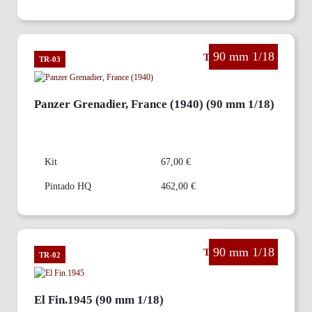
90 mm 1/18
The Third Reich
TR-03
Panzer Grenadier, France (1940) (90 mm 1/18)
Kit
67,00 €
Pintado HQ
462,00 €
90 mm 1/18
The Third Reich
TR-02
El Fin.1945 (90 mm 1/18)