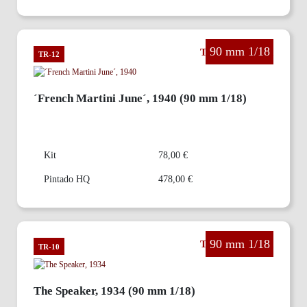
90 mm 1/18
The Third Reich
TR-12
´French Martini June´, 1940 (90 mm 1/18)
Kit
78,00 €
Pintado HQ
478,00 €
90 mm 1/18
The Third Reich
TR-10
The Speaker, 1934 (90 mm 1/18)