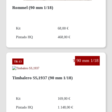
Rommel (90 mm 1/18)
Kit
68,00 €
Pintado HQ
468,00 €
90 mm 1/18
The Third Reich
TR-13
Timbalero SS,1937 (90 mm 1/18)
Kit
169,00 €
Pintado HQ
1.148,00 €