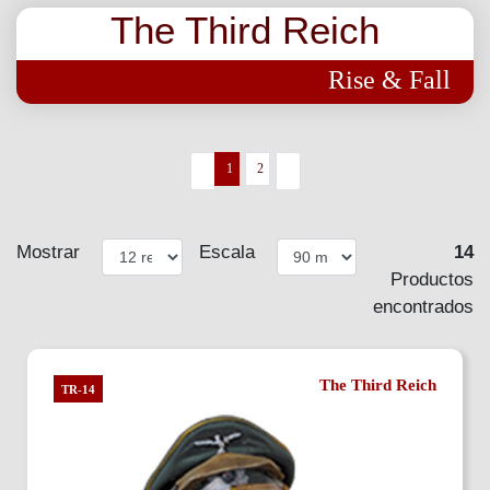
The Third Reich
Rise & Fall
1
2
Mostrar
Escala
14
Productos
encontrados
The Third Reich
TR-14