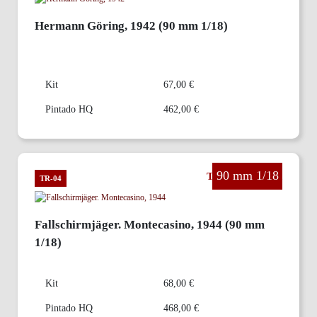
Hermann Göring, 1942 (90 mm 1/18)
Kit
67,00 €
Pintado HQ
462,00 €
90 mm 1/18
The Third Reich
TR-04
Fallschirmjäger. Montecasino, 1944 (90 mm
1/18)
Kit
68,00 €
Pintado HQ
468,00 €