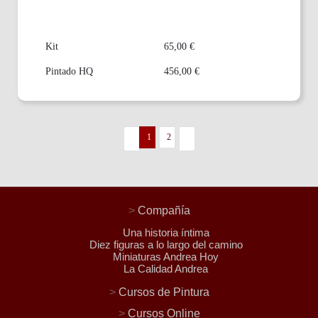
Kit
65,00 €
Pintado HQ
456,00 €
1
2
>
Compañía
Una historia íntima
Diez figuras a lo largo del camino
Miniaturas Andrea Hoy
La Calidad Andrea
>
Cursos de Pintura
>
Cursos Online