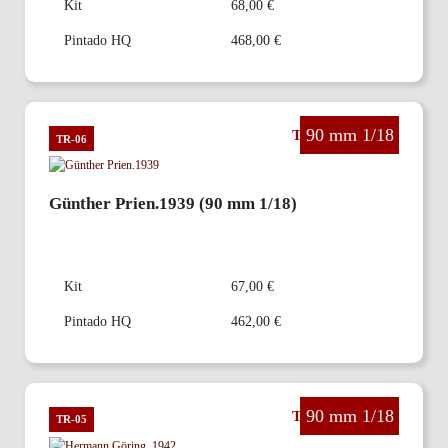
Kit
68,00 €
Pintado HQ
468,00 €
90 mm 1/18
The Third Reich
TR-06
Günther Prien.1939 (90 mm 1/18)
Kit
67,00 €
Pintado HQ
462,00 €
90 mm 1/18
The Third Reich
TR-05