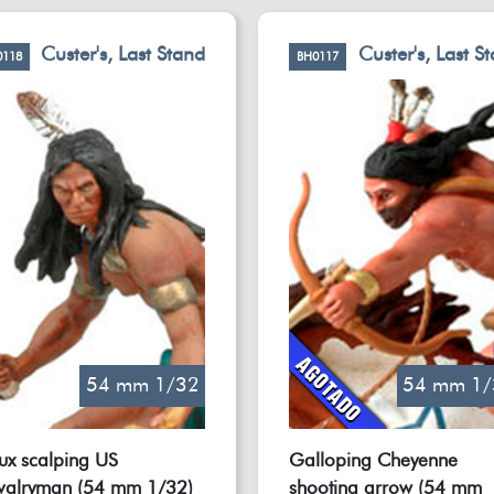
Custer's, Last Stand
Custer's, Last S
0118
BH0117
54 mm 1/32
54 mm 1/
ux scalping US
Galloping Cheyenne
valryman (54 mm 1/32)
shooting arrow (54 mm