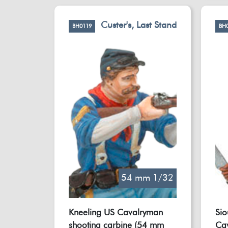
Custer's, Last Stand
BH0119
BH
54 mm 1/32
Kneeling US Cavalryman
Sio
shooting carbine (54 mm
Ca