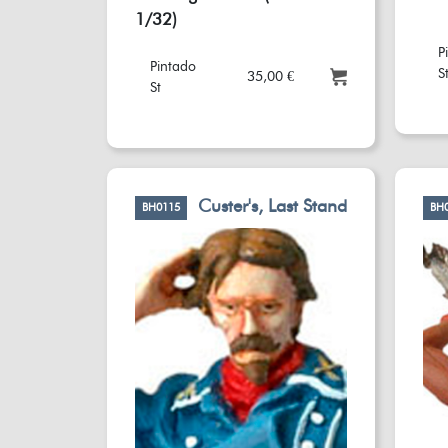
1/32)
P
Pintado
S
35,00 €
St
Custer's, Last Stand
BH0115
BH