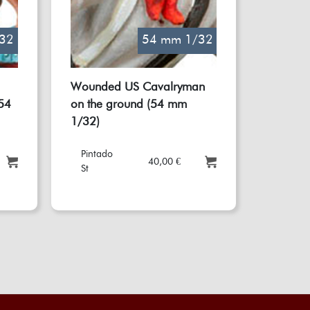
32
54 mm 1/32
Wounded US Cavalryman
54
on the ground (54 mm
1/32)
Pintado
40,00 €
St