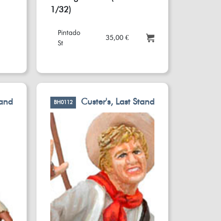
1/32)
Pintado
35,00 €
St
tand
Custer's, Last Stand
BH0112