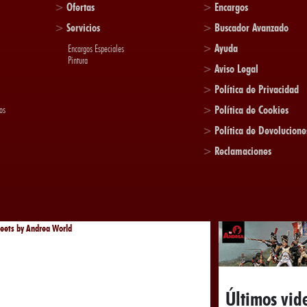
>
Ofertas
>
Encargos
>
Servicios
>
Buscador Avanzado
>
Ayuda
Encargos Especiales
Pintura
>
Aviso Legal
>
Política de Privacidad
os
>
Política de Cookies
>
Política de Devolucione
>
Reclamaciones
eets by Andrea World
Últimos vid