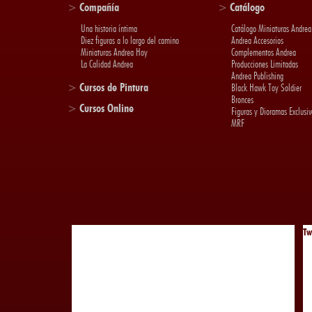
>
Compañía
>
Catálogo
Una historia íntima
Catálogo Miniaturas Andrea
Diez figuras a lo largo del camino
Andrea Accesorios
Miniaturas Andrea Hoy
Complementos Andrea
La Calidad Andrea
Producciones Limitadas
Andrea Publishing
>
Cursos de Pintura
Black Hawk Toy Soldier
Bronces
>
Cursos Online
Figuras y Dioramas Exclusiv
MRF
Tw