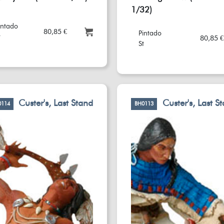
1/32)
intado
80,85 €
Pintado
t
80,85 €
St
Custer's, Last Stand
Custer's, Last S
0114
BH0113