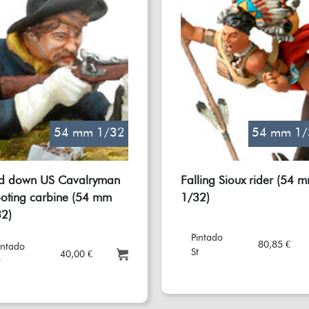
54 mm 1/32
54 mm 1/
id down US Cavalryman
Falling Sioux rider (54 
oting carbine (54 mm
1/32)
2)
Pintado
80,85 €
intado
St
40,00 €
t