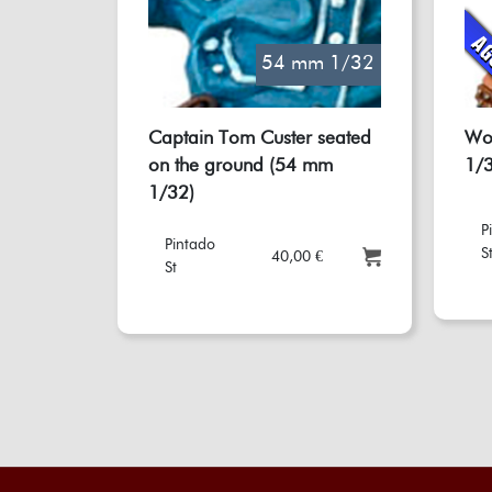
54 mm 1/32
Captain Tom Custer seated
Wo
on the ground (54 mm
1/3
1/32)
P
Pintado
S
40,00 €
St