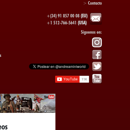
>
Contacto
+(34) 91 857 00 08
(EU)
+1 512-766-5641
(USA)
Síguenos en:
s
eos