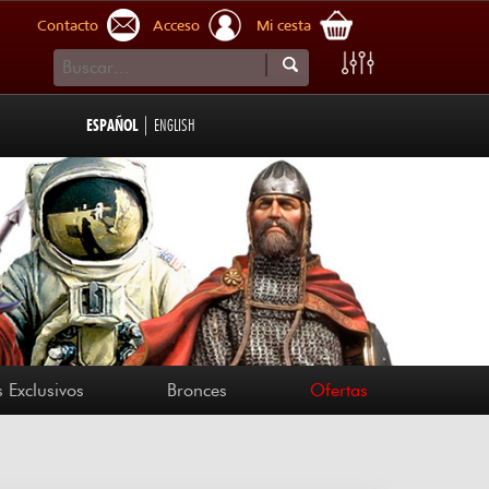
Contacto
Acceso
Mi cesta
|
ESPAÑOL
ENGLISH
 Exclusivos
Bronces
Ofertas