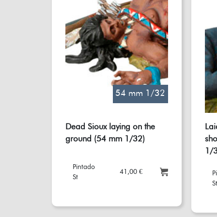
54 mm 1/32
Dead Sioux laying on the
La
ground (54 mm 1/32)
sho
1/3
Pintado
41,00 €
P
St
S