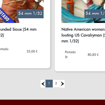
54 mm 1/32
54 mm 1/
unded Sioux (54 mm
Native American woman
2)
looting US Cavalryman (
mm 1/32)
intado
35,00 €
Pintado
t
80,85 €
St
1
2