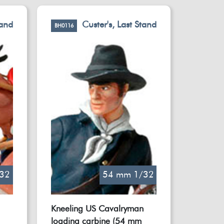
tand
Custer's, Last Stand
BH0116
32
54 mm 1/32
Kneeling US Cavalryman
loading carbine (54 mm