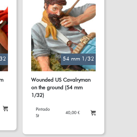
32
54 mm 1/32
mm
Wounded US Cavalryman
on the ground (54 mm
1/32)
Pintado
40,00 €
St