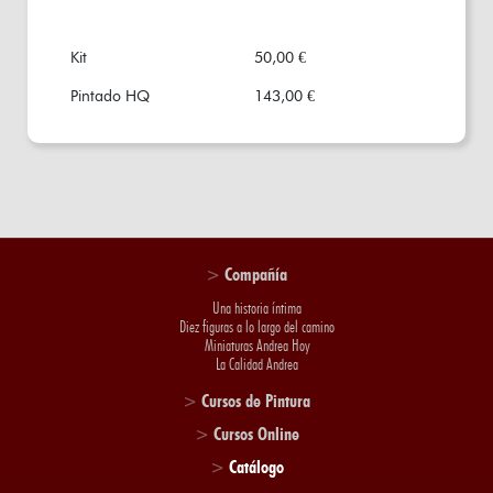
Kit
50,00 €
Pintado HQ
143,00 €
>
Compañía
Una historia íntima
Diez figuras a lo largo del camino
Miniaturas Andrea Hoy
La Calidad Andrea
>
Cursos de Pintura
>
Cursos Online
>
Catálogo