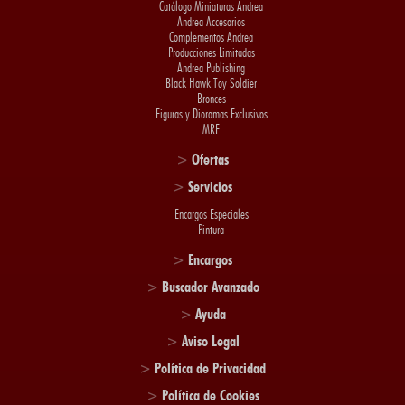
Catálogo Miniaturas Andrea
Andrea Accesorios
Complementos Andrea
Producciones Limitadas
Andrea Publishing
Black Hawk Toy Soldier
Bronces
Figuras y Dioramas Exclusivos
MRF
>
Ofertas
>
Servicios
Encargos Especiales
Pintura
>
Encargos
>
Buscador Avanzado
>
Ayuda
>
Aviso Legal
>
Política de Privacidad
>
Política de Cookies