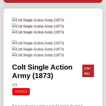
Colt Single Action
LW-
Army (1873)
001
1/3
OFERTA
Kit para montar y pintar con 23 piezas de metal