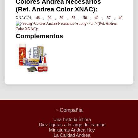
Colores Andrea Necesarios
(Ref. Andrea Color XNAC):
XNAC-01,
48
,
02
,
59
,
55
,
56
,
42
,
57
,
49
Complementos
>
Compañía
Una historia íntima
Diez figuras a lo largo del camino
Miniaturas Andrea Hoy
La Calidad Andrea