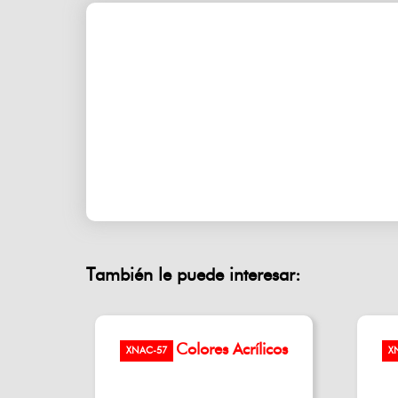
También le puede interesar:
Colores Acrílicos
XNAC-57
X