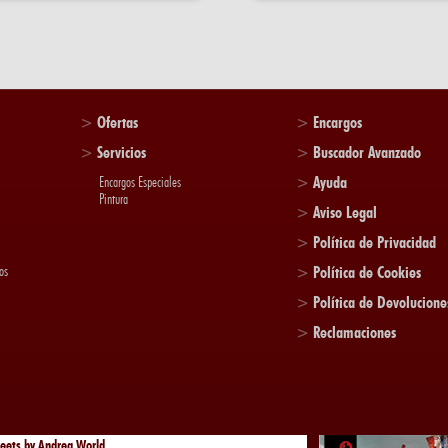
>
Ofertas
>
Encargos
>
Servicios
>
Buscador Avanzado
>
Ayuda
Encargos Especiales
Pintura
>
Aviso Legal
>
Política de Privacidad
os
>
Política de Cookies
>
Política de Devolucione
>
Reclamaciones
eets by Andrea World