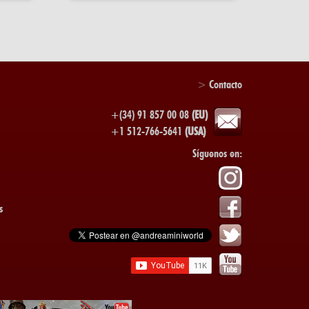
>
Contacto
+(34) 91 857 00 08
(EU)
+1 512-766-5641
(USA)
Síguenos en:
s