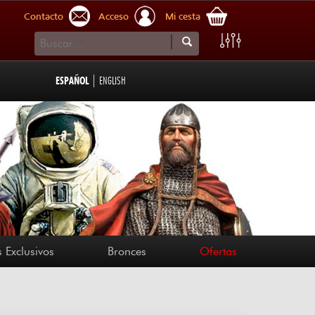
Contacto
Acceso
Mi cesta
|
ESPAÑOL
ENGLISH
 Exclusivos
Bronces
Ofertas