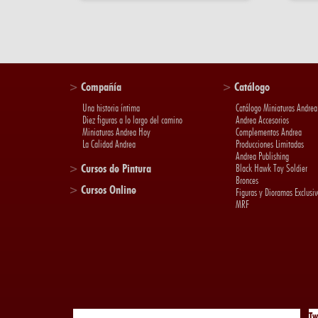
>
Compañía
>
Catálogo
Una historia íntima
Catálogo Miniaturas Andrea
Diez figuras a lo largo del camino
Andrea Accesorios
Miniaturas Andrea Hoy
Complementos Andrea
La Calidad Andrea
Producciones Limitadas
Andrea Publishing
>
Cursos de Pintura
Black Hawk Toy Soldier
Bronces
>
Cursos Online
Figuras y Dioramas Exclusiv
MRF
Tw