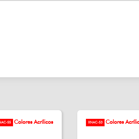
Colores Acrílicos
Colores Acríli
NAC-55
XNAC-53