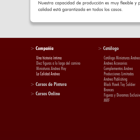
Nuestra capacidad de producción es muy flexible y p
calidad está garantizada en todos los casos.
>
Compañía
>
Catálogo
Una historia íntima
Catálogo Miniaturas Andrea
Diez figuras a lo largo del camino
Andrea Accesorios
Miniaturas Andrea Hoy
Complementos Andrea
La Calidad Andrea
Producciones Limitadas
Andrea Publishing
>
Cursos de Pintura
Black Hawk Toy Soldier
Bronces
>
Cursos Online
Figuras y Dioramas Exclusiv
MRF