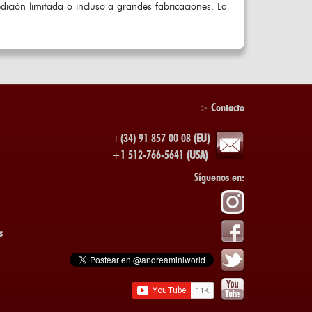
ición limitada o incluso a grandes fabricaciones. La
>
Contacto
+(34) 91 857 00 08
(EU)
+1 512-766-5641
(USA)
Síguenos en:
s