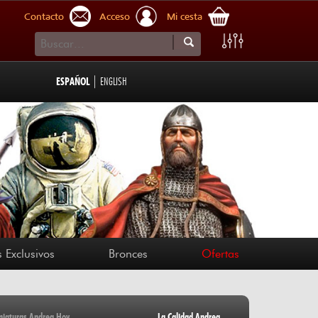
Contacto
Acceso
Mi cesta
|
ESPAÑOL
ENGLISH
 Exclusivos
Bronces
Ofertas
niaturas Andrea Hoy
La Calidad Andrea