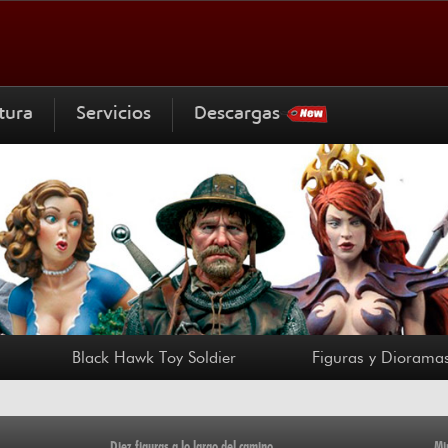
tura
Servicios
Descargas
Black Hawk Toy Soldier
Figuras y Dioramas
Diez figuras a lo largo del camino
Mi