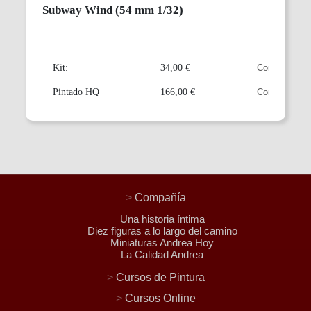
Subway Wind (54 mm 1/32)
Kit:
34,00 €
Pintado HQ
166,00 €
>
Compañía
Una historia íntima
Diez figuras a lo largo del camino
Miniaturas Andrea Hoy
La Calidad Andrea
>
Cursos de Pintura
>
Cursos Online