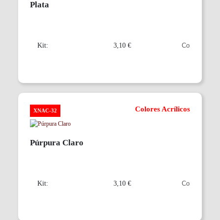
Plata
Kit:
3,10 €
Colores Acrílicos
XNAC-32
Púrpura Claro
Kit:
3,10 €