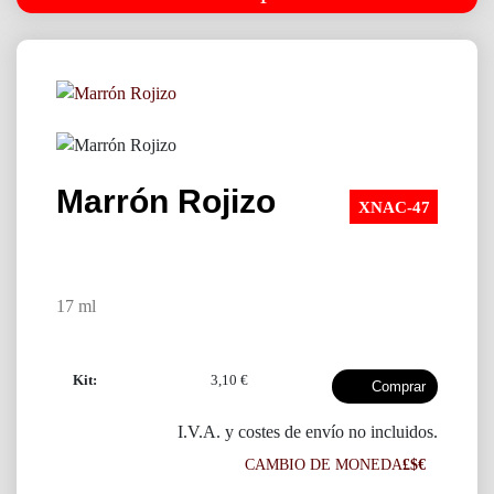
Marrón Rojizo
XNAC-47
17 ml
Kit:
3,10 €
I.V.A. y costes de envío no incluidos.
CAMBIO DE MONEDA
£$€