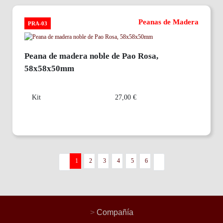
Peanas de Madera
PRA-03
Peana de madera noble de Pao Rosa,
58x58x50mm
Kit
27,00 €
1
2
3
4
5
6
>
Compañía