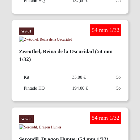
Pintado HQ
187,00 €
54 mm 1/32
Warlord Saga
WS-31
Zwëothel, Reina de la Oscuridad (54 mm
1/32)
Kit:
35,00 €
Pintado HQ
194,00 €
54 mm 1/32
Warlord Saga
WS-30
Sorondil, Dragon Hunter (54 mm 1/32)