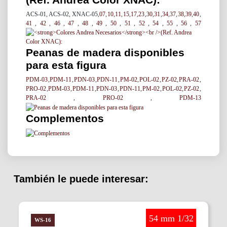
ACS-01, ACS-02, XNAC-05,
07
,
10
,
11
,
15
,
17
,
23
,
30
,
31
,
34
,
37
,
38
,
39
,
40
,
41
,
42
,
46
,
47
,
48
,
49
,
50
,
51
,
52
,
54
,
55
,
56
,
57
Peanas de madera disponibles
para esta figura
PDM-03
,
PDM-11
,
PDN-03
,
PDN-11
,
PM-02
,
POL-02
,
PZ-02
,
PRA-02
,
PRO-02
,
PDM-03
,
PDM-11
,
PDN-03
,
PDN-11
,
PM-02
,
POL-02
,
PZ-02
,
PRA-02
,
PRO-02
,
PDM-13
Complementos
También le puede interesar:
54 mm 1/32
Warlord Saga
WS-16