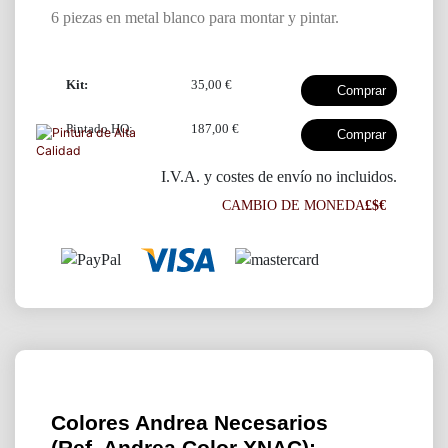
6 piezas en metal blanco para montar y pintar.
Kit:
35,00 €
Pintado HQ:
187,00 €
I.V.A. y costes de envío no incluidos.
CAMBIO DE MONEDA
£$€
Colores Andrea Necesarios
(Ref. Andrea Color XNAC):