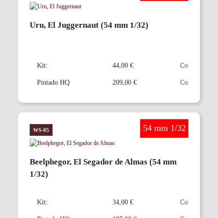
Uru, El Juggernaut (54 mm 1/32)
Kit:
44,00 €
Pintado HQ
209,00 €
54 mm 1/32
Warlord Saga
WS-05
Beelphegor, El Segador de Almas (54 mm
1/32)
Kit:
34,00 €