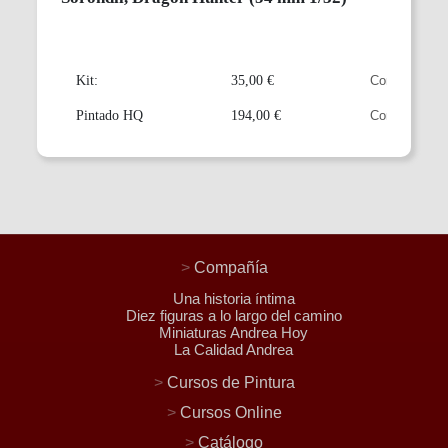
Kit:
35,00 €
Pintado HQ
194,00 €
>
Compañía
Una historia íntima
Diez figuras a lo largo del camino
Miniaturas Andrea Hoy
La Calidad Andrea
>
Cursos de Pintura
>
Cursos Online
>
Catálogo