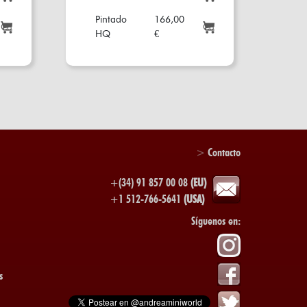
Pintado
166,00
HQ
€
>
Contacto
+(34) 91 857 00 08
(EU)
+1 512-766-5641
(USA)
Síguenos en:
s