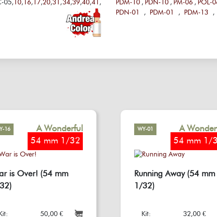
-05,
10
,
16
,
17
,
20
,
31
,
34
,
39
,
40
,
41
,
PDM-10
,
PDN-10
,
PM-06
,
POL-0
PDN-01
,
PDM-01
,
PDM-13
,
A Wonderful
A Wonder
Y-16
WY-01
World
Wor
54 mm 1/32
54 mm 1/
r is Over! (54 mm
Running Away (54 mm
32)
1/32)
Kit:
50,00 €
Kit:
32,00 €