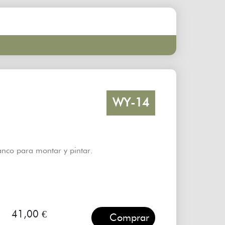
WY-14
anco para montar y pintar.
41,00 €