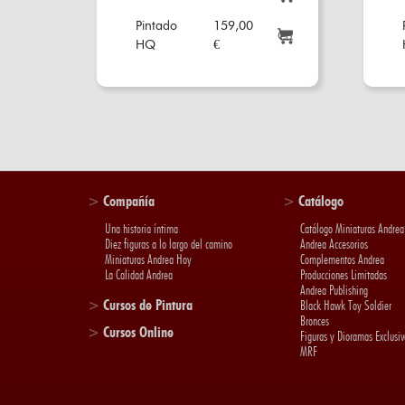
Pintado
159,00
HQ
€
>
Compañía
>
Catálogo
Una historia íntima
Catálogo Miniaturas Andrea
Diez figuras a lo largo del camino
Andrea Accesorios
Miniaturas Andrea Hoy
Complementos Andrea
La Calidad Andrea
Producciones Limitadas
Andrea Publishing
>
Cursos de Pintura
Black Hawk Toy Soldier
Bronces
>
Cursos Online
Figuras y Dioramas Exclusiv
MRF