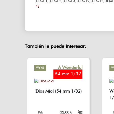
ACS-01, ACS-03, ACS-04, ACS-12, ACS-13, XNAC
42
También le puede interesar:
A Wonderful
WY-03
W
World
54 mm 1/32
¡Dios Mío! (54 mm 1/32)
Wa
1/
Kit:
32,00 €