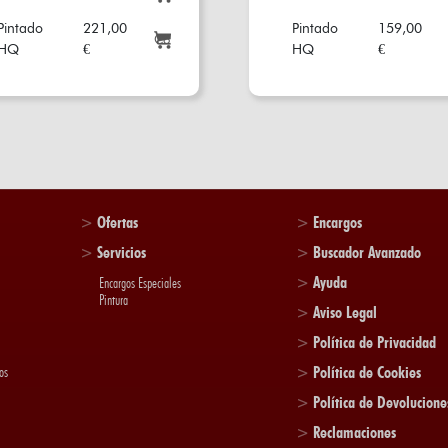
Pintado
221,00
Pintado
159,00
HQ
€
HQ
€
>
Ofertas
>
Encargos
>
Servicios
>
Buscador Avanzado
>
Ayuda
Encargos Especiales
Pintura
>
Aviso Legal
>
Política de Privacidad
os
>
Política de Cookies
>
Política de Devolucione
>
Reclamaciones