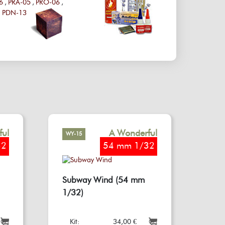
6
,
PRA-05
,
PRO-06
,
PDN-13
ful
A Wonderful
WY-15
ld
World
32
54 mm 1/32
Subway Wind (54 mm
1/32)
Kit:
34,00 €