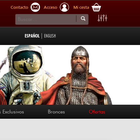
Contacto
Acceso
Mi cesta
|
ESPAÑOL
ENGLISH
 Exclusivos
Bronces
Ofertas